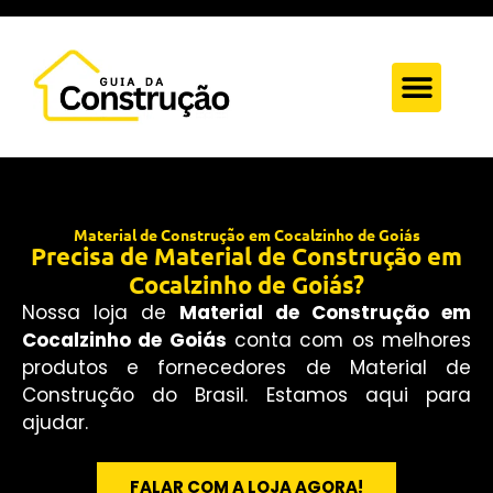
Quem Somos
Anuncie Aqui
Fale Conosc
Material de Construção em Cocalzinho de Goiás
Precisa de Material de Construção em
Cocalzinho de Goiás?
Nossa loja de
Material de Construção em
Cocalzinho de Goiás
conta com os melhores
produtos e fornecedores de Material de
Construção do Brasil. Estamos aqui para
ajudar.
FALAR COM A LOJA AGORA!