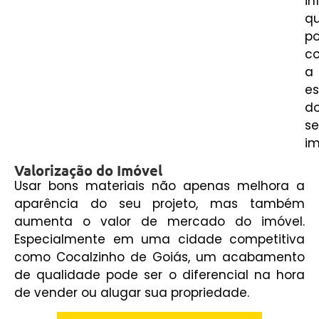
in
q
p
c
a
es
d
s
im
Valorização do Imóvel
Usar bons materiais não apenas melhora a
aparência do seu projeto, mas também
aumenta o valor de mercado do imóvel.
Especialmente em uma cidade competitiva
como Cocalzinho de Goiás, um acabamento
de qualidade pode ser o diferencial na hora
de vender ou alugar sua propriedade.