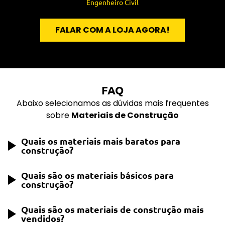
Engenheiro Civil
FALAR COM A LOJA AGORA!
FAQ
Abaixo selecionamos as dúvidas mais frequentes
sobre
Materiais de Construção
Quais os materiais mais baratos para
construção?
Quais são os materiais básicos para
A construção mais econômica geralmente
construção?
envolve materiais como blocos de concreto,
tijolo baiano, cimento e areia. Esses materiais
Quais são os materiais de construção mais
Os materiais básicos para construção incluem
são comuns e acessíveis, fazendo deles uma
vendidos?
cimento, areia, pedra britada, tijolos ou blocos
escolha popular para construções com