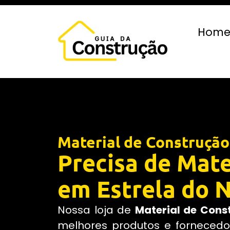
Hom
Material de Construção
Precisa de Mate
em Estrela do 
Nossa loja de
Material de Cons
melhores produtos e fornecedor