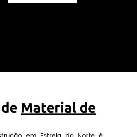
 de
Material de
strução em Estrela do Norte é