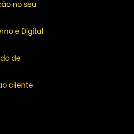
ção no seu
no e Digital
ado de
o cliente