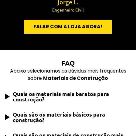
Jorge L.
Engenheiro Civil
FALAR COM A LOJA AGORA!
FAQ
Abaixo selecionamos as dúvidas mais frequentes
sobre
Materiais de Construção
Quais os materiais mais baratos para
construção?
Quais são os materiais básicos para
A construção mais econômica geralmente
construção?
envolve materiais como blocos de concreto,
tijolo baiano, cimento e areia. Esses materiais
Quais são os materiais de construção mais
Os materiais básicos para construção incluem