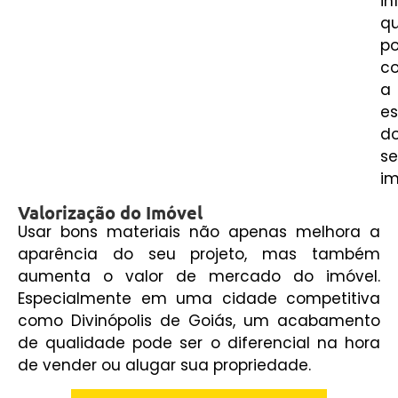
in
q
p
c
a
es
d
s
im
Valorização do Imóvel
Usar bons materiais não apenas melhora a
aparência do seu projeto, mas também
aumenta o valor de mercado do imóvel.
Especialmente em uma cidade competitiva
como Divinópolis de Goiás, um acabamento
de qualidade pode ser o diferencial na hora
de vender ou alugar sua propriedade.