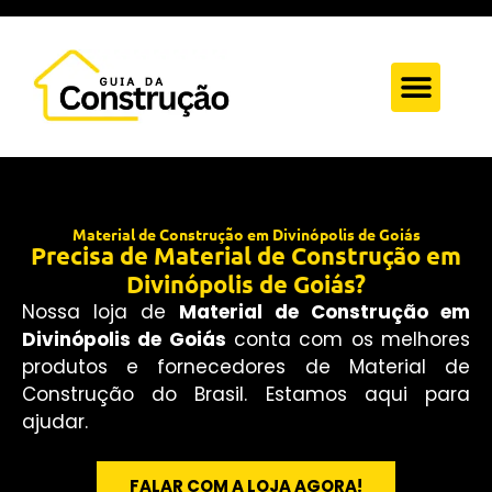
Quem Somos
Anuncie Aqui
Fale Conosc
Material de Construção em Divinópolis de Goiás
Precisa de Material de Construção em
Divinópolis de Goiás?
Nossa loja de
Material de Construção em
Divinópolis de Goiás
conta com os melhores
produtos e fornecedores de Material de
Construção do Brasil. Estamos aqui para
ajudar.
FALAR COM A LOJA AGORA!