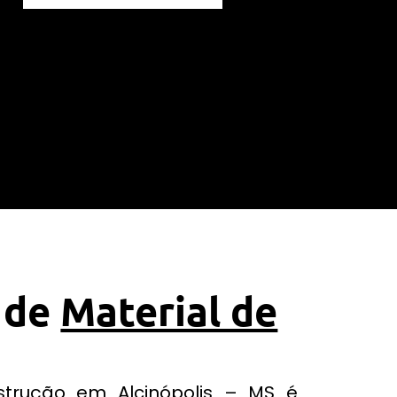
 de
Material de
strução em Alcinópolis – MS é