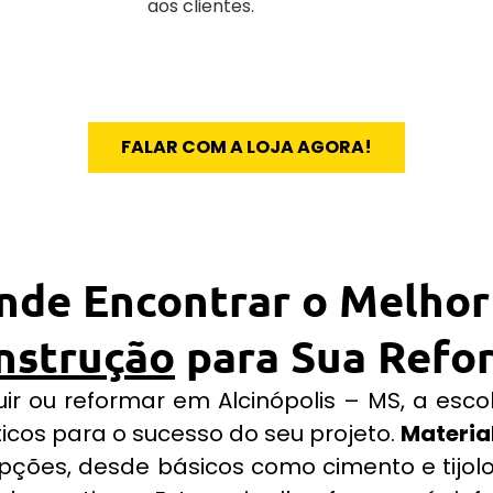
aos clientes.
FALAR COM A LOJA AGORA!
nde Encontrar o Melho
nstrução
para Sua Refo
ir ou reformar em Alcinópolis – MS, a esc
ticos para o sucesso do seu projeto.
Materia
ções, desde básicos como cimento e tijol