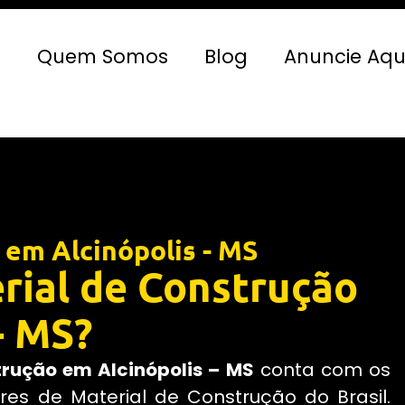
e
Quem Somos
Blog
Anuncie Aqu
 em Alcinópolis - MS
rial de Construção
- MS?
trução em Alcinópolis – MS
conta com os
es de Material de Construção do Brasil.