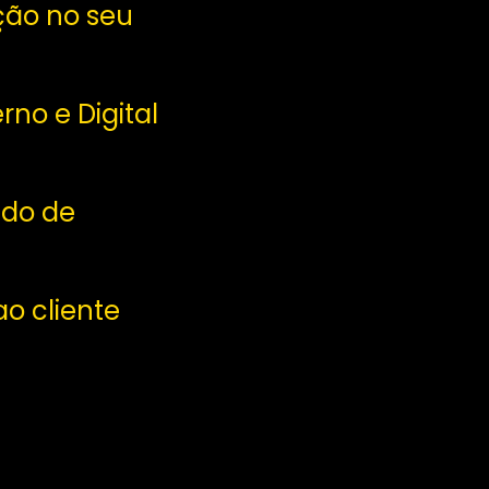
ção no seu
no e Digital
ado de
o cliente