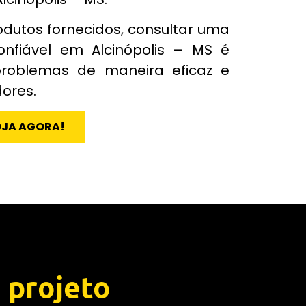
odutos fornecidos, consultar uma
onfiável em Alcinópolis – MS é
problemas de maneira eficaz e
dores.
OJA AGORA!
 projeto