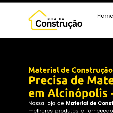
Hom
Material de Construção
Precisa de Mate
em Alcinópolis 
Nossa loja de
Material de Cons
melhores produtos e fornecedor