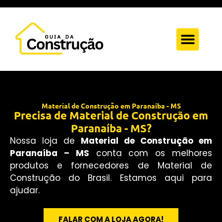
Quem Somos
Anuncie Aqui
Fale Conosc
Material de Construção em Paranaíba - MS
Precisa de Material de Construção em
Paranaíba - MS?
Nossa loja de
Material de Construção em
Paranaíba – MS
conta com os melhores
produtos e fornecedores de Material de
Construção do Brasil. Estamos aqui para
ajudar.
FALAR COM A LOJA AGORA!