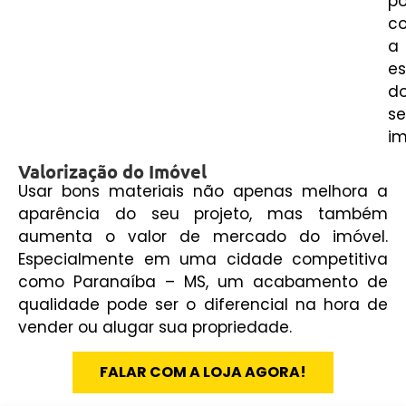
p
c
a
es
d
s
im
Valorização do Imóvel
Usar bons materiais não apenas melhora a
aparência do seu projeto, mas também
aumenta o valor de mercado do imóvel.
Especialmente em uma cidade competitiva
como Paranaíba – MS, um acabamento de
qualidade pode ser o diferencial na hora de
vender ou alugar sua propriedade.
FALAR COM A LOJA AGORA!