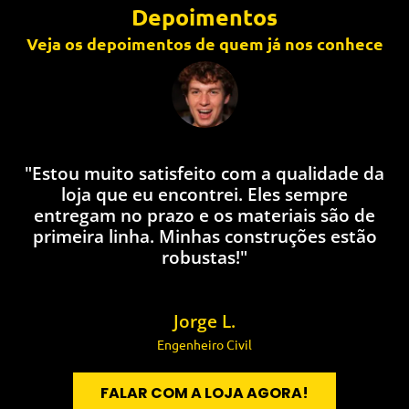
Depoimentos
Veja os depoimentos de quem já nos conhece
"Estou muito satisfeito com a qualidade da
loja que eu encontrei. Eles sempre
q
entregam no prazo e os materiais são de
l
primeira linha. Minhas construções estão
robustas!"
Jorge L.
Engenheiro Civil
FALAR COM A LOJA AGORA!