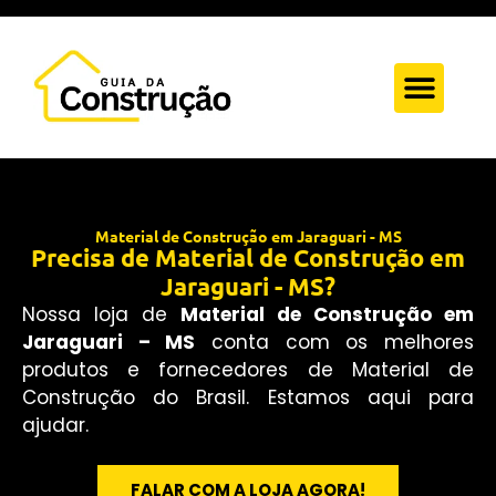
Quem Somos
Anuncie Aqui
Fale Conosc
Material de Construção em Jaraguari - MS
Precisa de Material de Construção em
Jaraguari - MS?
Nossa loja de
Material de Construção em
Jaraguari – MS
conta com os melhores
produtos e fornecedores de Material de
Construção do Brasil. Estamos aqui para
ajudar.
FALAR COM A LOJA AGORA!