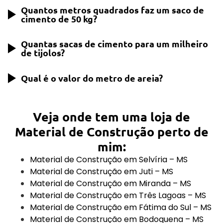
tijolos, dependendo das dimensões dos cômodos
Quantos metros quadrados faz um saco de
O custo de construção de uma casa de 60
e do tipo de tijolo utilizado.
cimento de 50 kg?
metros quadrados pode variar entre R$ 60.000 e
R$ 90.000, dependendo da localidade, materiais
Quantas sacas de cimento para um milheiro
Um saco de cimento de 50 kg pode render
e mão de obra.
de tijolos?
aproximadamente 2 a 2,5 metros quadrados de
concreto, dependendo da espessura e das
Qual é o valor do metro de areia?
São necessárias aproximadamente 7 a 10 sacas
proporções da mistura.
de cimento para assentar um milheiro de tijolos,
variando de acordo com a técnica de
O valor do metro de areia pode variar entre R$
Veja onde tem uma loja de
assentamento e a proporção da argamassa.
50,00 e R$ 150,00, dependendo da região e da
qualidade da areia.
Material de Construção perto de
mim:
Material de Construção em Selvíria – MS
Material de Construção em Juti – MS
Material de Construção em Miranda – MS
Material de Construção em Três Lagoas – MS
Material de Construção em Fátima do Sul – MS
Material de Construção em Bodoquena – MS