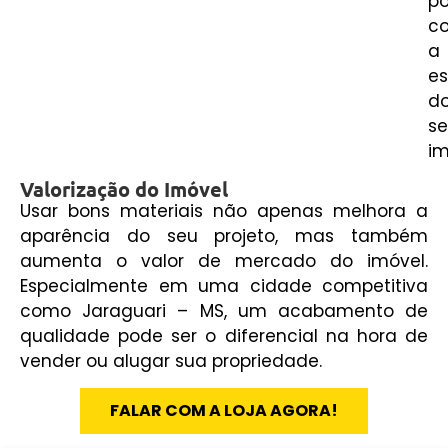
p
c
a
es
d
s
im
Valorização do Imóvel
Usar bons materiais não apenas melhora a
aparência do seu projeto, mas também
aumenta o valor de mercado do imóvel.
Especialmente em uma cidade competitiva
como Jaraguari – MS, um acabamento de
qualidade pode ser o diferencial na hora de
vender ou alugar sua propriedade.
FALAR COM A LOJA AGORA!